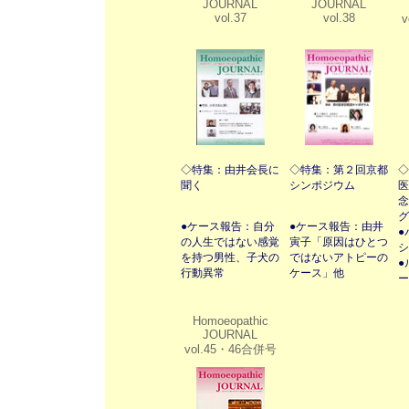
JOURNAL
JOURNAL
vol.37
vol.38
v
◇
特集：由井会長に
◇特集：第２回京都
◇
聞く
シンポジウム
医
念
グ
●
ケース報告：自分
●ケース報告：由井
●
の人生ではない感覚
寅子「原因はひとつ
シ
を持つ男性、子犬の
ではないアトピーの
●
行動異常
ケース」他
ー
Homoeopathic
JOURNAL
vol.45・46合併号