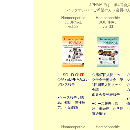
JPHMAでは、年4回
バックナンバーご希望の方（会員の
Homoeopathic
Homoeopathic
JOURNAL
JOURNAL
vol.32
vol.33
SOLD OUT
◇
第47回人間ドッ
◇
◇
第7回JPHMAコン
ク学会学術大会・第
ジ
グレス報告
1回国際人間ドック
◇
会議
の
由井会長発表報告
●
ケース報告：喘
●
息、鬱病、慢性疲
●
ケース報告：喘
物
労、不定愁訴
息、偏頭痛、化学物
引
質過敏症
Homoeopathic
Homoeopathic