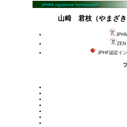
山﨑 君枝（やまざき・き
JPH
ZE
JPHF認定イ