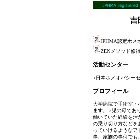
吉
JPHMA認定ホメオ
ZENメソッド修得認
活動センター
日本ホメオパシー
プロフィール
大学病院で手術室・
ます。 2児の母で
働いていた経験を活
の乗り切り方などを
っていけるようなア
事、家族の事何でも