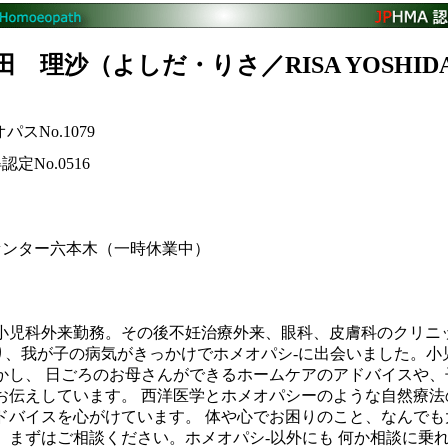
田 理沙（よしだ・りさ／RISA YOSHID
パスNo.1079
定No.0516
センター六本木（一時休業中）
小児科外来勤務。その後不妊治療外来、眼科、皮膚科のクリニ
あり、我が子の病気がきっかけでホメオパシ-に出会いました。小
かし、 日ごろのお母さんができるホームケアのアドバイスや、
お伝えしています。 西洋医学とホメオパシーのような自然療法
ドバイスを心がけています。 体や心でお困りのこと、なんでも
、まずはご相談ください。ホメオパシ-以外にも 何か相談に乗