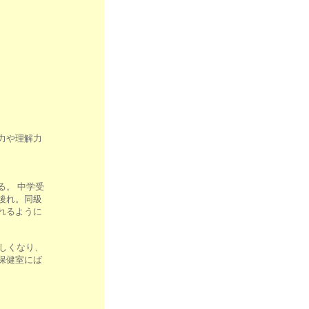
力や理解力
。 中学受
後れ。同級
れるように
苦しくなり、
保健室にば