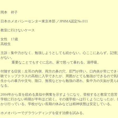
岡本 祥子
日本ホメオパシーセンター東京本部 ／JPHMA認定No.011
教室に行けないケース
女性 17歳
高校生
主訴：集中力がなく、勉強しようとしても続かない。心ここにあらず。記憶
がない。
重要なことでもすぐに忘れ、家で怒って暴れる。過呼吸。
付随する症状：左耳の内側、両方の鼻の穴、肛門が痒い。口内炎が常にできる
験でトップクラスの高校に入学できたが、周囲がとても勉強ができるので気
生からの暴力や文句、陰口、無視などから勉強の遅れ、集中力の欠如が見ら
なる。
2004年から首を絞める真似や興奮を示すようになり、登校すると教室で息
学校に行かない時期が半年ほど続く。その後学校へは行くようになったが、
かり行っている。学校がない長期の休みなどは精神状態は安定している。
ホメオパシーでグラウンディングを促す治療を試みる。