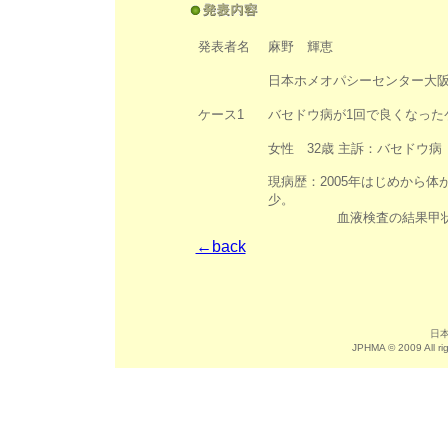
発表者名
麻野 輝恵
日本ホメオパシーセンター大阪本部
ケース1
バセドウ病が1回で良くなった
女性 32歳 主訴：バセドウ
現病歴：2005年はじめから
少。
血液検査の結果甲状腺ホル
←back
日
JPHMA © 2009 Al