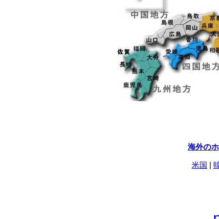
海外のホ
米国
|