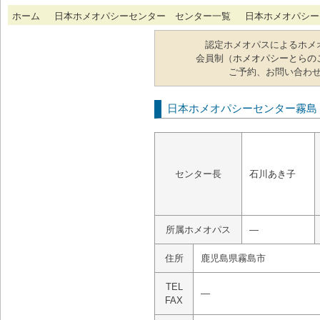
ホーム
日本ホメオパシーセンター センター一覧
日本ホメオパシー
認定ホメオパスによるホメ
会員制（
ホメオパシーとらの
ご予約、お問い合わ
日本ホメオパシーセンター霧島
センター長
石川あき子
所属ホメオパス
―
住所
鹿児島県霧島市
TEL
―
FAX