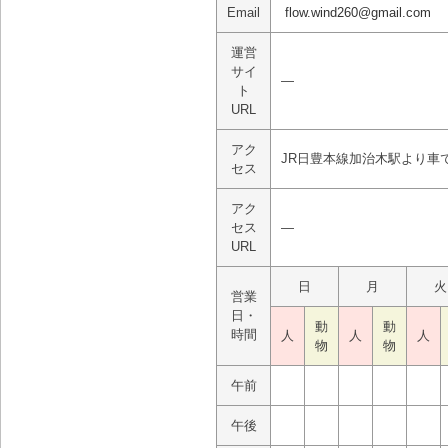
Email
flow.wind260@gmail.com
運営
サイ
―
ト
URL
アク
JR日豊本線加治木駅より車
セス
アク
セス
―
URL
日
月
火
営業
日・
動
動
時間
人
人
人
物
物
午前
午後