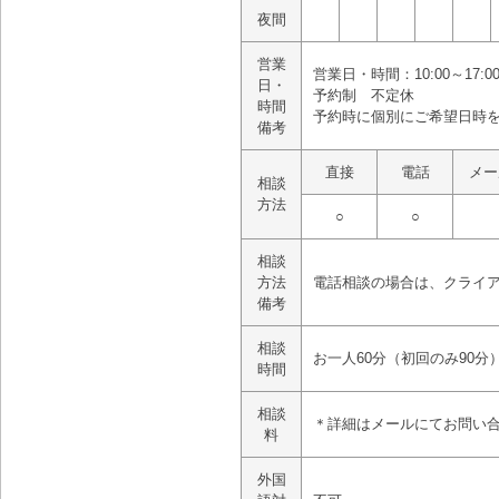
夜間
営業
営業日・時間：10:00～17:00
日・
予約制 不定休
時間
予約時に個別にご希望日時
備考
直接
電話
メー
相談
方法
○
○
相談
方法
電話相談の場合は、クライ
備考
相談
お一人60分（初回のみ90分
時間
相談
＊詳細はメールにてお問い
料
外国