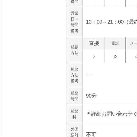
夜間
営業
日・
10：00～21：00（最
時間
備考
直接
電話
メ
相談
方法
○
○
相談
―
方法
備考
相談
90分
時間
相談
＊詳細お問い合わせ
料
外国
不可
語対