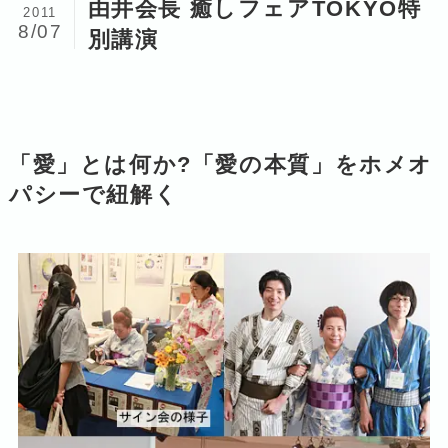
由井会長 癒しフェアTOKYO特
2011
8/07
別講演
「愛」とは何か?「愛の本質」をホメオ
パシーで紐解く