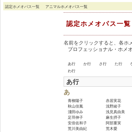
認定ホメオパス一覧
アニマルホメオパス一覧
認定ホメオパス一覧
名前をクリックすると、各ホ
プロフェッショナル・ホメ
あ行
か行
さ行
た行
わ行
あ行
あ
青柳陽子
赤居実花
秋山佳胤
浅野綾子
淺田ゆみ
浅見真由美
足羽伸子
麻生摂子
安倍佐和子
阿部重実
荒川美由紀
荒木愛