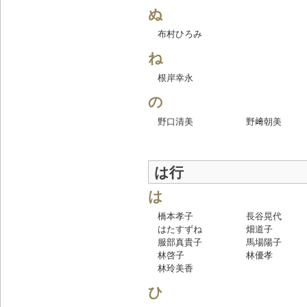
ぬ
布村ひろみ
ね
根岸幸永
の
野口清美
野﨑朝美
は行
は
橋本孝子
長谷晃代
はたすずね
畑道子
服部真貴子
馬場陽子
林啓子
林優孝
林玲美香
ひ