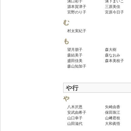
溝口彩子
溝下まいこ
源本賀津子
三原美佳
宮野のり子
宮原今日子
む
村太実紀子
も
望月朋子
森大樹
森結美子
森なおみ
盛田佳美
森本美枝子
森山知加子
や行
や
八木沢恩
矢崎由香
安武由希子
保田珠江
山口幸子
山﨑君枝
山田滋代
大和眞悟