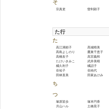
そ
宗真吏
曽利顕子
た行
た
高江洲頼子
髙城晴美
髙島よしのり
鷹巣千恵子
高橋友子
高宮義和
たけいきみこ
武井美晴
橘久利子
橘詔子
谷祐子
谷純代
田林直美
田家あけみ
ち
つ
塚原皆歩
塚本円香
月山ハル
土橋晃子