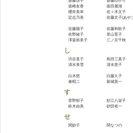
齋藤啓子
齋藤ゆかり
坂崎友香
坂田麗湖
櫻井美幸
佐々木文子
定志乃美
佐藤文子(あや
佐藤陽子
佐藤和歌子
佐野綾子
里山育子
澤畠裕美子
三ノ京千秋
し
渋谷直子
島田三真子
清水美雪
清水恵子
白木慈
白藤久子
秦昭二
新城英一
す
菅野郁子
杉江八栄子
鈴木由美
砂田裕一
せ
関妙子
関なつの