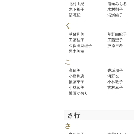
北村由紀
鬼頭みちる
木下裕子
木村則子
清瀧聡
清瀬純子
く
草薙和美
草野由紀子
工藤桂子
工藤聖子
久保田麻理子
汲原早希
黒木美穂
こ
高郁美
香坂朋子
小島利恵
河野友
後藤亨子
小林敦子
小林智美
古林幸子
近藤かおり
さ行
さ