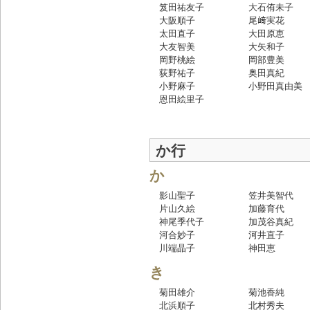
笈田祐友子
大石侑未子
大阪順子
尾﨑実花
太田直子
大田原恵
大友智美
大矢和子
岡野桃絵
岡部豊美
荻野祐子
奥田真紀
小野麻子
小野田真由美
恩田絵里子
か行
か
影山聖子
笠井美智代
片山久絵
加藤育代
神尾季代子
加茂谷真紀
河合妙子
河井直子
川端晶子
神田恵
き
菊田雄介
菊池香純
北浜順子
北村秀夫