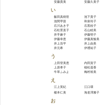
安藤貴美
安藤久美子
い
飯田真樹世
池下貴子
池間早苗
和泉玲子
石川あき子
石黒桂子
石松景直子
石山睦美
井手麻子
伊藤明子
伊藤幸恵
伊藤真愉美
井上浩平
井上由美
井元希
伊禮祐子
う
上田登美恵
内田賀子
上原孝子
植松遥香
牛草ふみよ
梅村裕美
え
江上実紀
江口環
榎本仁美
海老澤雅子
お