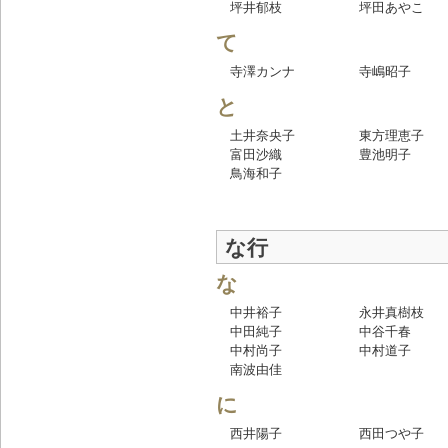
坪井郁枝
坪田あやこ
て
寺澤カンナ
寺嶋昭子
と
土井奈央子
東方理恵子
富田沙織
豊池明子
鳥海和子
な行
な
中井裕子
永井真樹枝
中田純子
中谷千春
中村尚子
中村道子
南波由佳
に
西井陽子
西田つや子