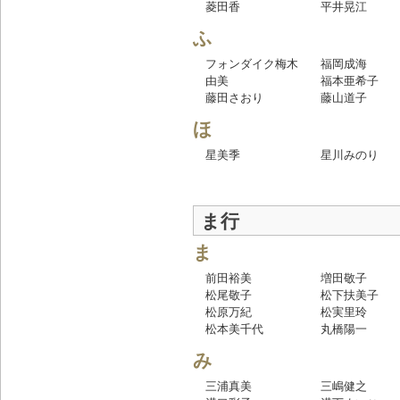
菱田香
平井晃江
ふ
フォンダイク梅木
福岡成海
由美
福本亜希子
藤田さおり
藤山道子
ほ
星美季
星川みのり
ま行
ま
前田裕美
増田敬子
松尾敬子
松下扶美子
松原万紀
松実里玲
松本美千代
丸橋陽一
み
三浦真美
三嶋健之