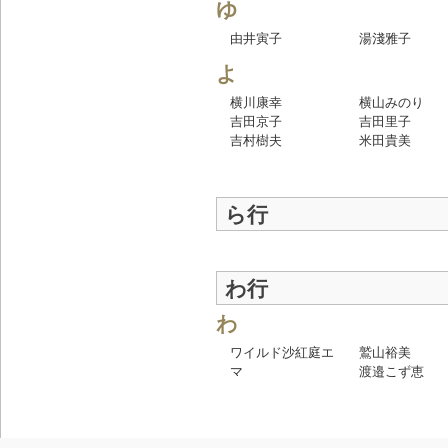
ゆ
由井寅子
湯淺雅子
よ
横川康幸
横山みのり
吉田京子
吉田里子
吉村樹夫
米田貴美
ら行
わ行
わ
ワイルド沙紅庭エ
鷲山裕美
マ
渡邉こず恵