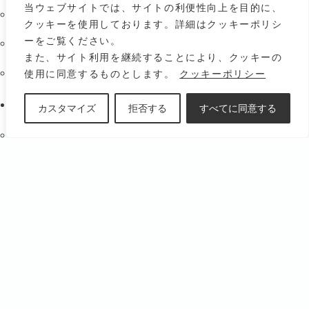
当ウェブサイトでは、サイトの利便性向上を目的に、
基本原理と歴史
クッキーを使用しております。詳細はクッキーポリシ
ーをご覧ください。
世界と日本における現状
また、サイト利用を継続することにより、クッキーの
使用に同意するものとします。
クッキーポリシー
JPHMAの考え方
活動内容
カスタマイズ
拒否する
すべてに同意する
学術活動
普及啓発活動
職業保険
災害対策・支援
東北地方太平洋沖地震 支援活動
認定ホメオパス