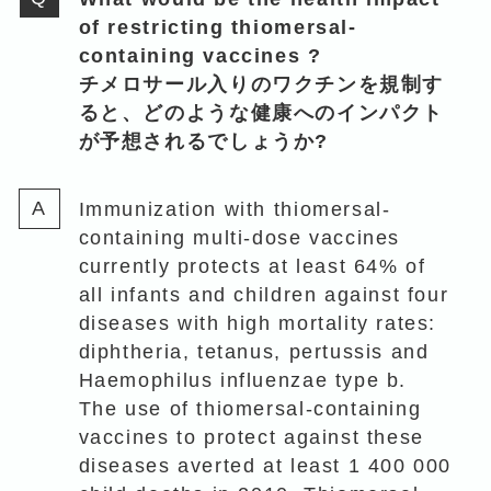
of restricting thiomersal-
containing vaccines ?
チメロサール入りのワクチンを規制す
ると、どのような健康へのインパクト
が予想されるでしょうか?
Immunization with thiomersal-
containing multi-dose vaccines
currently protects at least 64% of
all infants and children against four
diseases with high mortality rates:
diphtheria, tetanus, pertussis and
Haemophilus influenzae type b.
The use of thiomersal-containing
vaccines to protect against these
diseases averted at least 1 400 000