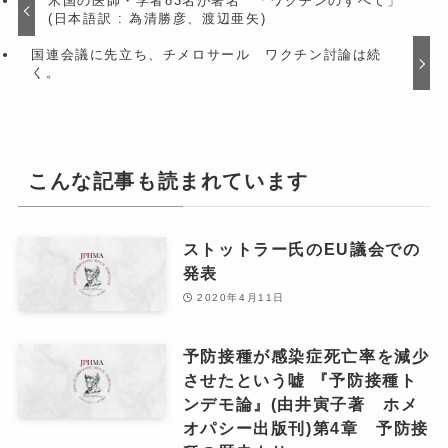
米国の医師・学者83名が署名 「ワクチンのすべて」
(日本語訳 : 為清勝彦、渡辺亜矢)
国連会議に先立ち、チメロサール ワクチン討論は続
く。
こんな記事も読まれています
ストットラー氏のEU議会での
発表
2020年4月11日
予防接種が感染症死亡率を減少
させたという嘘 『予防接種ト
ンデモ論』(由井寅子著 ホメ
オパシー出版刊)第4章 予防接