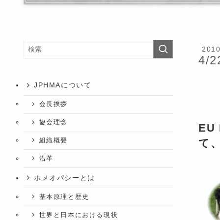
201
4/2
JPHMAについて
会長挨拶
協会理念
EU
組織概要
て
沿革
ホメオパシーとは
基本原理と歴史
世界と日本における現状