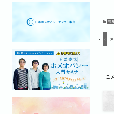
普
第
こ