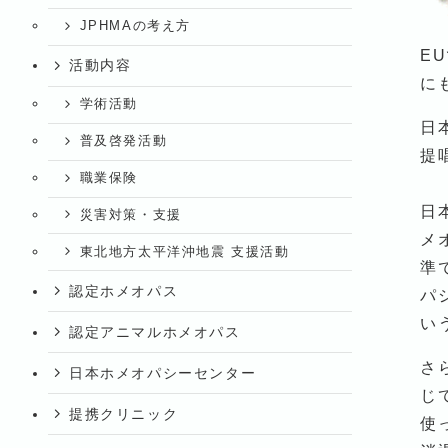
JPHMAの考え方
E
活動内容
に
学術活動
日
普及啓発活動
提
職業保険
日
災害対策・支援
メ
東北地方太平洋沖地震 支援活動
準
認定ホメオパス
パ
い
認定アニマルホメオパス
さ
日本ホメオパシーセンター
じ
提携クリニック
使