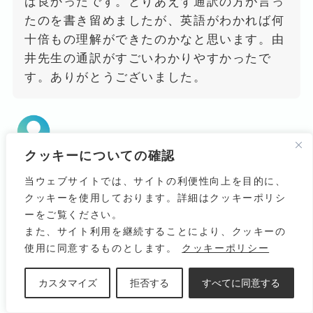
ば良かったです。とりあえず通訳の方が言っ
たのを書き留めましたが、英語がわかれば何
十倍もの理解ができたのかなと思います。由
井先生の通訳がすごいわかりやすかったで
す。ありがとうございました。
クッキーについての確認
当ウェブサイトでは、サイトの利便性向上を目的に、
LMポーテンシーを上手に使えるようになる
クッキーを使用しております。詳細はクッキーポリシ
ととても穏やかに治癒に導けるというのはと
ーをご覧ください。
てもよいと思います。アグラベーションに対
また、サイト利用を継続することにより、クッキーの
する対処も色々と教えていただいてとても参
使用に同意するものとします。
クッキーポリシー
考になりました。もっとオーガノン、慢性病
論を読まなくては。。と思いました。
カスタマイズ
拒否する
すべてに同意する