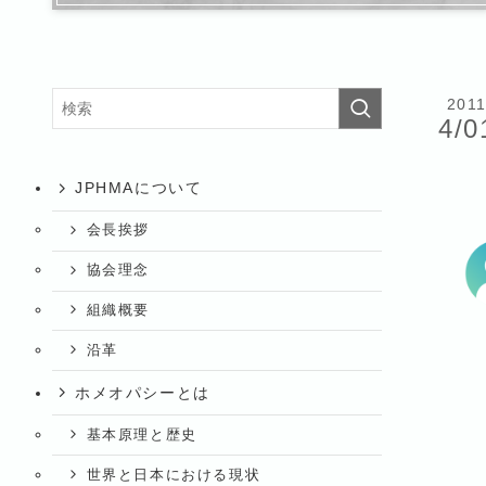
201
4/0
JPHMAについて
会長挨拶
協会理念
組織概要
沿革
ホメオパシーとは
基本原理と歴史
世界と日本における現状