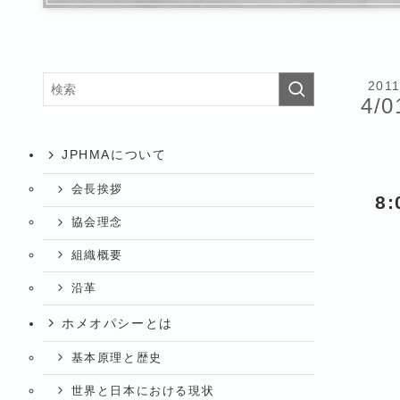
201
4/0
JPHMAについて
会長挨拶
8
協会理念
組織概要
沿革
ホメオパシーとは
基本原理と歴史
世界と日本における現状