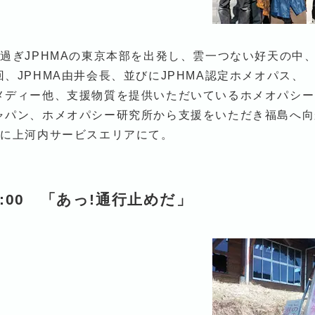
時過ぎJPHMAの東京本部を出発し、雲一つない好天の中
回、JPHMA由井会長、並びにJPHMA認定ホメオパス、
メディー他、支援物質を提供いただいているホメオパシー
ャパン、ホメオパシー研究所から支援をいただき福島へ向
時に上河内サービスエリアにて。
0:00 「あっ!通行止めだ」