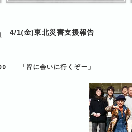
1
4/1(金)東北災害支援報告
1
:00 「皆に会いに行くぞー」