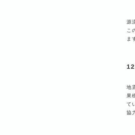
源
こ
ま
1
地
果
て
協