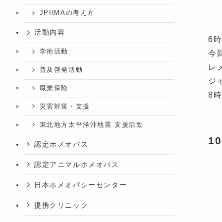
JPHMAの考え方
活動内容
6
学術活動
今
レ
普及啓発活動
ジ
職業保険
8
災害対策・支援
東北地方太平洋沖地震 支援活動
1
認定ホメオパス
認定アニマルホメオパス
日本ホメオパシーセンター
提携クリニック