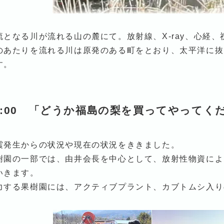
流となる川が流れる山の麓にて。放射線、X-ray、心経
のあたりを流れる川は原発のある町をとおり、太平洋に抜
す。
2:00 「どうか福島の梨を買ってやってく
震発生からの状況や現在の状況をききました。
樹園の一部では、由井会長を中心として、放射性物資によ
いきます。
力する果樹園には、アクティブプラント、カブトムシ入り