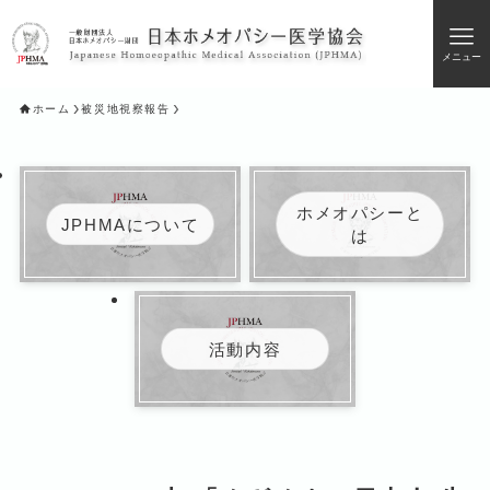
メニュー
ホーム
被災地視察報告
ホメオパシーと
JPHMAについて
は
活動内容