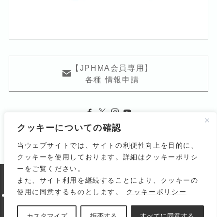
【JPHMA会員専用】
各種 情報申請
クッキーについての確認
当ウェブサイトでは、サイトの利便性向上を目的に、
クッキーを使用しております。詳細はクッキーポリシ
ーをご覧ください。
また、サイト利用を継続することにより、クッキーの
よくある質問
関連リンク
利用規約
使用に同意するものとします。
クッキーポリシー
個人情報の取り扱いについて
サイトマップ
お問い合わせ
© 1998-
2026 Japanese Homoeopathic Medical
カスタマイズ
拒否する
すべてに同意する