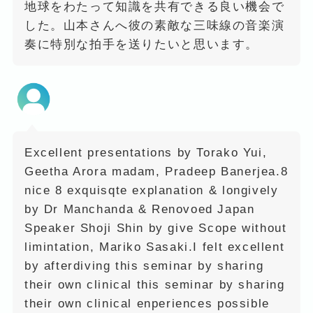
地球をわたって知識を共有できる良い機会で
した。山本さんへ彼の素敵な三味線の音楽演
奏に特別な拍手を送りたいと思います。
Excellent presentations by Torako Yui,
Geetha Arora madam, Pradeep Banerjea.8
nice 8 exquisqte explanation & longively
by Dr Manchanda & Renovoed Japan
Speaker Shoji Shin by give Scope without
limintation, Mariko Sasaki.I felt excellent
by afterdiving this seminar by sharing
their own clinical this seminar by sharing
their own clinical enperiences possible