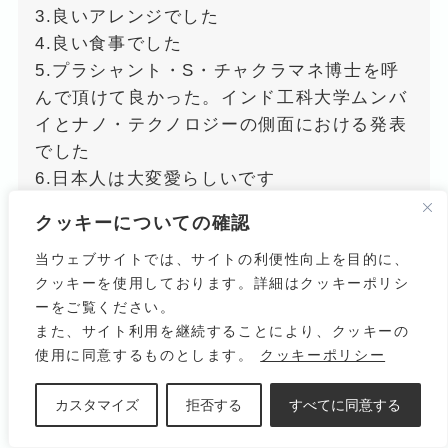
3.良いアレンジでした
4.良い食事でした
5.プラシャント・S・チャクラマネ博士を呼
んで頂けて良かった。インド工科大学ムンバ
イとナノ・テクノロジーの側面における発表
でした
6.日本人は大変愛らしいです
クッキーについての確認
当ウェブサイトでは、サイトの利便性向上を目的に、
クッキーを使用しております。詳細はクッキーポリシ
ーをご覧ください。
また、サイト利用を継続することにより、クッキーの
Its very excellent and informative
使用に同意するものとします。
クッキーポリシー
seminar. I like the severe cases
presented from Japanese speakers. By
カスタマイズ
拒否する
すべてに同意する
this seminar. We came to know lots of
things which I don’t know.