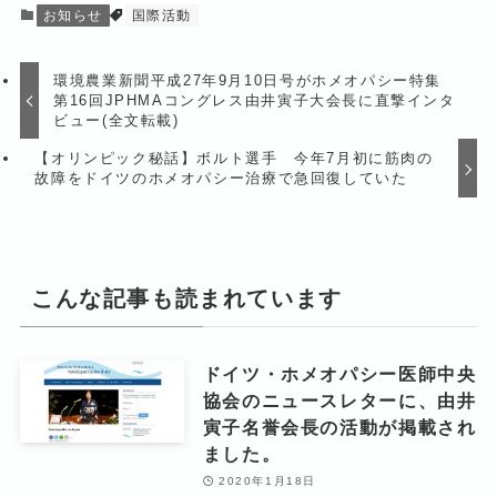
お知らせ
国際活動
環境農業新聞平成27年9月10日号がホメオパシー特集
第16回JPHMAコングレス由井寅子大会長に直撃インタ
ビュー(全文転載)
【オリンピック秘話】ボルト選手 今年7月初に筋肉の
故障をドイツのホメオパシー治療で急回復していた
こんな記事も読まれています
ドイツ・ホメオパシー医師中央
協会のニュースレターに、由井
寅子名誉会長の活動が掲載され
ました。
2020年1月18日