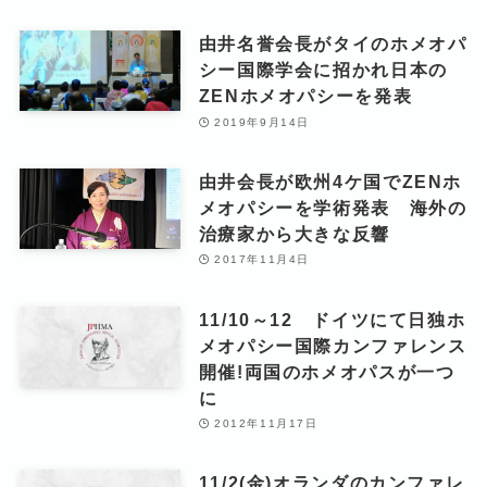
由井名誉会長がタイのホメオパ
シー国際学会に招かれ日本の
ZENホメオパシーを発表
2019年9月14日
由井会長が欧州4ケ国でZENホ
メオパシーを学術発表 海外の
治療家から大きな反響
2017年11月4日
11/10～12 ドイツにて日独ホ
メオパシー国際カンファレンス
開催!両国のホメオパスが一つ
に
2012年11月17日
11/2(金)オランダのカンファレ