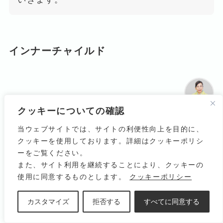
インナーチャイルド
クッキーについての確認
由井寅子
JPHMA会
長
当ウェブサイトでは、サイトの利便性向上を目的に、
クッキーを使用しております。詳細はクッキーポリシ
私はこの抑圧した感情や思い(心の慢性病)を
ーをご覧ください。
インナーチャイルドと定義していますが、こ
また、サイト利用を継続することにより、クッキーの
れが未解決な心の問題となっているのです。
使用に同意するものとします。
クッキーポリシー
インナーチャイルドが多くあればあるほど、
つまり抑圧した感情や思いがあればあるほ
カスタマイズ
拒否する
すべてに同意する
ど、免疫は低下し、医原病や食原病を発症し