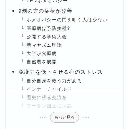
ZENホメオパシー
9割の方の症状が改善
ホメオパシーの門を叩く人は少ない
医原病は予防接種?
公開する学術大会
新マヤズム理論
大半が食原病
自然農を展開
免疫力を低下させる心のストレス
自分自身を救う力がある
インナーチャイルド
歴史に残る交流を
ブータン国王に拝謁
もっと見る