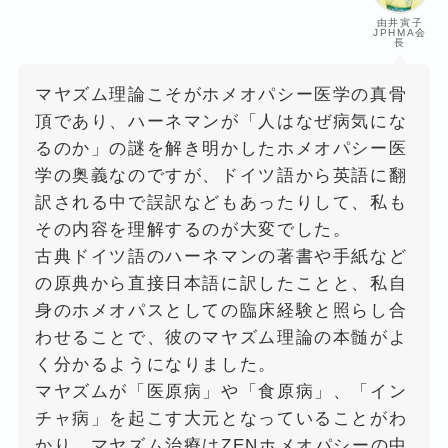
由井寅子
JPHMA会
長
マヤズム理論こそがホメオパシー医学の真骨
頂であり、ハーネマンが「人はなぜ病気にな
るのか」の謎を解き明かしたホメオパシー医
学の奥義なのですが、ドイツ語から英語に翻
訳される中で誤訳などもあったりして、私も
その内容を理解するのが大変でした。
古典ドイツ語のハーネマンの著書や手紙など
の原典から直接日本語に訳したことと、私自
身のホメオパスとしての臨床経験と照らし合
わせることで、彼のマヤズム理論の本髄がよ
く分かるようになりました。
マヤズムが「医原病」や「食原病」、「イン
チャ病」を起こす大元となっていることがわ
かり、マヤズム治療はZENホメオパシーの中