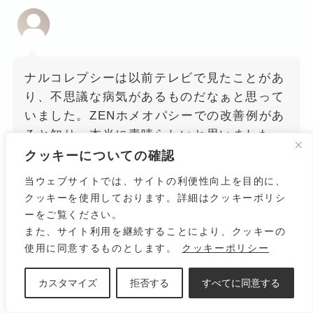
ナルコレプシーは以前テレビで見たことがあ
り、不思議な病気があるものだなぁと思って
いました。ZENホメオパシーでの改善例があ
ると知り、本当に素晴らしいと思いました。
クッキーについての確認
当ウェブサイトでは、サイトの利便性向上を目的に、
クッキーを使用しております。詳細はクッキーポリシ
ーをご覧ください。
また、サイト利用を継続することにより、クッキーの
ライム病とらい病(ハンセン病)の区別ができ
使用に同意するものとします。
クッキーポリシー
てなかったので、判明して良かったです。ケ
ース③のようなクライアントは由井先生の対
カスタマイズ
拒否する
すべてに同意する
応が勉強になるので、これからも見たいと思