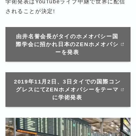
学術発表はYouTubeライブ中継で世界に配信
されることが決定!
由井名誉会長がタイのホメオパシー国
際学会に招かれ日本のZENホメオパシ
ーを発表
2019年11月2日、3日タイでの国際コン
グレスにてZENホメオパシーをテーマ
に学術発表