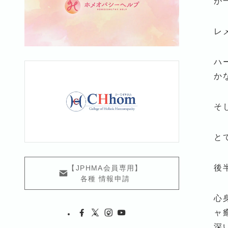
が
レ
ハ
か
そ
と
後
【JPHMA会員専用】
各種 情報申請
心
ャ
深