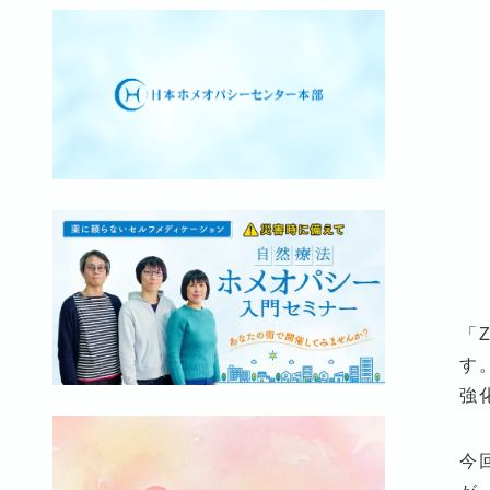
「
す
強
今