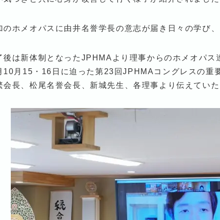
加のホメオパスに由井名誉学長の意志が届き日々の学び、
了後は新体制となったJPHMAより理事からのホメオパス
月10月15・16日に迫った第23回JPHMAコングレスの重
繁会長、松尾名誉会長、新城先生、各理事より伝えていた