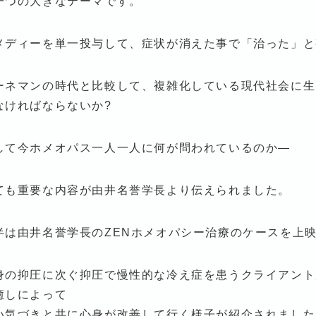
一つの大きなテーマです。
メディーを単一投与して、症状が消えた事で「治った」と
ーネマンの時代と比較して、複雑化している現代社会に生
なければならないか?
して今ホメオパス一人一人に何が問われているのか―
ても重要な内容が由井名誉学長より伝えられました。
半は由井名誉学長のZENホメオパシー治療のケースを上
身の抑圧に次ぐ抑圧で慢性的な冷え症を患うクライアント
癒しによって
い気づきと共に心身が改善して行く様子が紹介されました