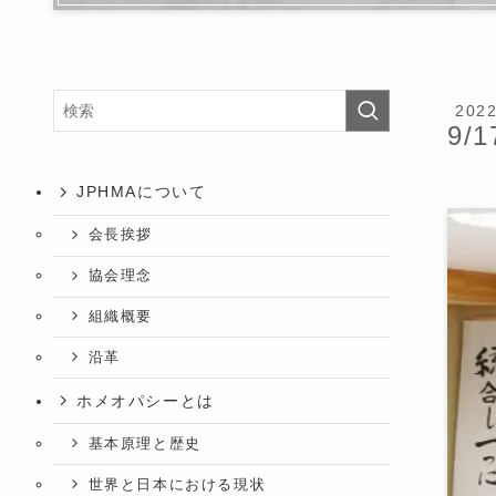
202
9/1
JPHMAについて
会長挨拶
協会理念
組織概要
沿革
ホメオパシーとは
基本原理と歴史
世界と日本における現状