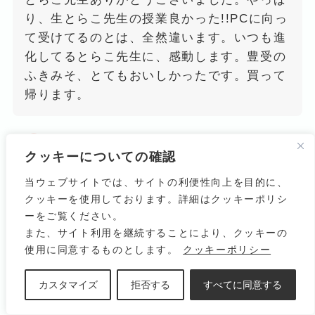
り、生とらこ先生の授業良かった!!PCに向っ
て受けてるのとは、全然違います。いつも進
化してるとらこ先生に、感動します。豊受の
ふきみそ、とてもおいしかったです。買って
帰ります。
クッキーについての確認
当ウェブサイトでは、サイトの利便性向上を目的に、
クッキーを使用しております。詳細はクッキーポリシ
今日も深い内容のお話をありがとうございま
ーをご覧ください。
した。私は理解力がにぶいので今回の講演
また、サイト利用を継続することにより、クッキーの
は、もう1度しっかり聞いて自分の中に落と
使用に同意するものとします。
クッキーポリシー
し込めたいと思いました。自己卑下の強い私
にもえらそうな所あるなと認識できました。
カスタマイズ
拒否する
すべてに同意する
その辺のところをしっかりと考えてみようと