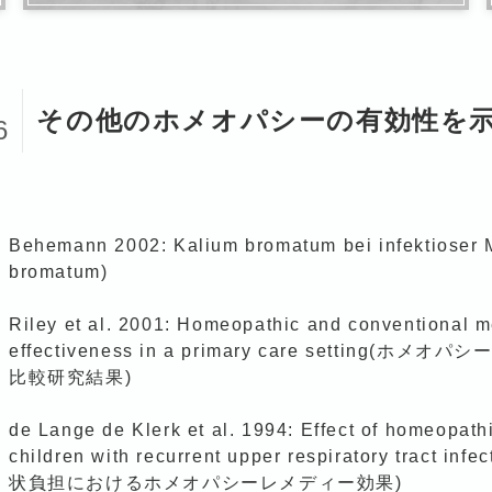
5
その他のホメオパシーの有効性を
6
Behemann 2002: Kalium bromatum bei infekt
bromatum)
Riley et al. 2001: Homeopathic and conventional 
effectiveness in a primary care sett
比較研究結果)
de Lange de Klerk et al. 1994: Effect of homeopat
children with recurrent upper respiratory
状負担におけるホメオパシーレメディー効果)