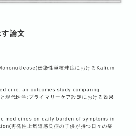
示す論文
ioser Mononukleose(伝染性単核球症におけるKalium
medicine: an outcomes study comparing
ing(ホメオパシーと現代医学:プライマリーケア設定における効果
hic medicines on daily burden of symptoms in
 tract infection(再発性上気道感染症の子供が持つ日々の症