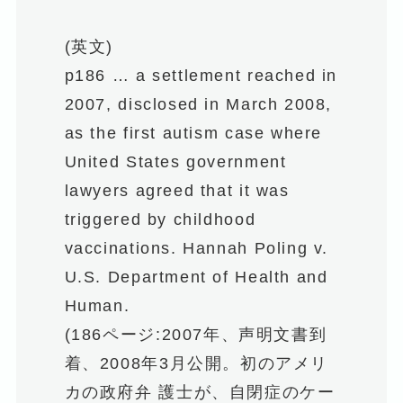
(英文)
p186 … a settlement reached in
2007, disclosed in March 2008,
as the first autism case where
United States government
lawyers agreed that it was
triggered by childhood
vaccinations. Hannah Poling v.
U.S. Department of Health and
Human.
(186ページ:2007年、声明文書到
着、2008年3月公開。初のアメリ
カの政府弁 護士が、自閉症のケー