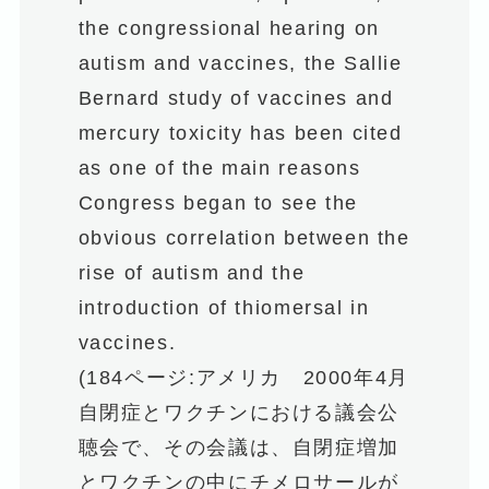
the congressional hearing on
autism and vaccines, the Sallie
Bernard study of vaccines and
mercury toxicity has been cited
as one of the main reasons
Congress began to see the
obvious correlation between the
rise of autism and the
introduction of thiomersal in
vaccines.
(184ページ:アメリカ 2000年4月
自閉症とワクチンにおける議会公
聴会で、その会議は、自閉症増加
とワクチンの中にチメロサールが