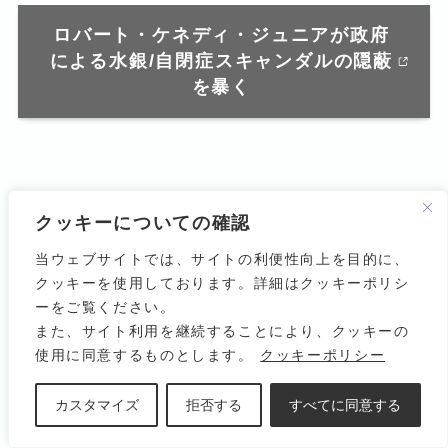
ロバート・ケネディ・ジュニアが政府
による水銀/自閉症スキャンダルの隠蔽
を暴く
MMRと水銀との関係 デンマークの捏
クッキーについての確認
造調査
当ウェブサイトでは、サイトの利便性向上を目的に、
クッキーを使用しております。詳細はクッキーポリシ
ーをご覧ください。
また、サイト利用を継続することにより、クッキーの
【日本語サイトから引用】
使用に同意するものとします。
クッキーポリシー
「40万人以上の子どもを用いたデ
カスタマイズ
拒否する
すべてに同意する
ンマークの研究が発表されまし