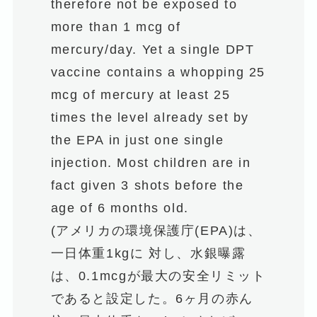
therefore not be exposed to
more than 1 mcg of
mercury/day. Yet a single DPT
vaccine contains a whopping 25
mcg of mercury at least 25
times the level already set by
the EPA in just one single
injection. Most children are in
fact given 3 shots before the
age of 6 months old.
(アメリカの環境保護庁(EPA)は、
一日体重1kgに 対し、水銀曝露
は、0.1mcgが最大の安全リミット
であると設定した。6ヶ月の赤ん