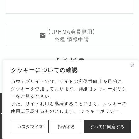
【JPHMA会員専用】
各種 情報申請
クッキーについての確認
当ウェブサイトでは、サイトの利便性向上を目的に、
クッキーを使用しております。詳細はクッキーポリシ
ーをご覧ください。
また、サイト利用を継続することにより、クッキーの
よくある質問
関連リンク
利用規約
使用に同意するものとします。
クッキーポリシー
個人情報の取り扱いについて
サイトマップ
お問い合わせ
© 1998-
2026 Japanese Homoeopathic Medical
カスタマイズ
拒否する
すべてに同意する
Association