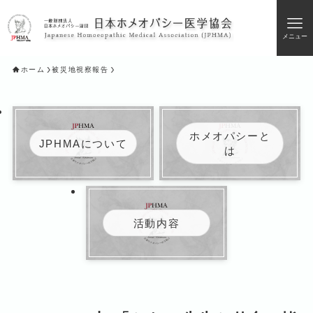
メニュー
ホーム
被災地視察報告
ホメオパシーと
JPHMAについて
は
活動内容