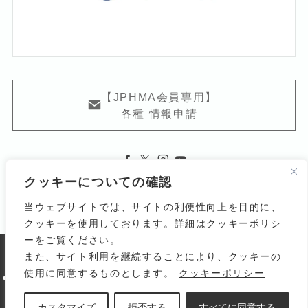
【JPHMA会員専用】
各種 情報申請
クッキーについての確認
当ウェブサイトでは、サイトの利便性向上を目的に、
クッキーを使用しております。詳細はクッキーポリシ
ーをご覧ください。
また、サイト利用を継続することにより、クッキーの
よくある質問
関連リンク
利用規約
使用に同意するものとします。
クッキーポリシー
個人情報の取り扱いについて
サイトマップ
お問い合わせ
© 1998-
2026 Japanese Homoeopathic Medical
カスタマイズ
拒否する
すべてに同意する