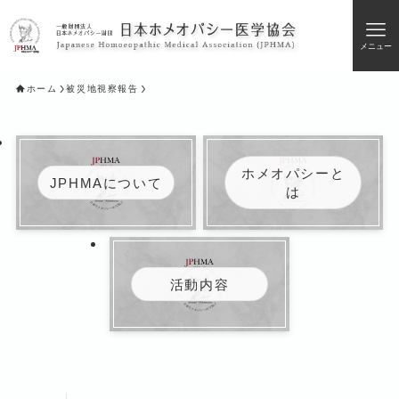
メニュー
ホーム
被災地視察報告
ホメオパシーと
JPHMAについて
は
活動内容