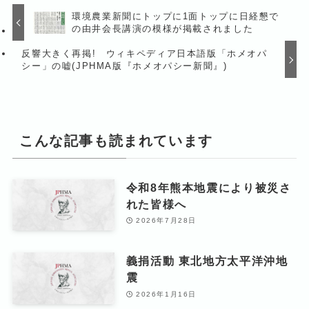
環境農業新聞にトップに1面トップに日経懇で
の由井会長講演の模様が掲載されました
反響大きく再掲! ウィキペディア日本語版「ホメオパ
シー」の嘘(JPHMA版『ホメオパシー新聞』)
こんな記事も読まれています
令和8年熊本地震により被災さ
れた皆様へ
2026年7月28日
義捐活動 東北地方太平洋沖地
震
2026年1月16日