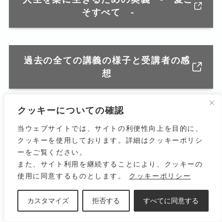
そすべて -
過去の全ての講義の様子と受講者の感
想
クッキーについての確認
当ウェブサイトでは、サイトの利便性向上を目的に、
クッキーを使用しております。詳細はクッキーポリシ
由井寅子会長緊急インタビュー「薬は不要です
ーをご覧ください。
また、サイト利用を継続することにより、クッキーの
か?」
使用に同意するものとします。
クッキーポリシー
JPHMA – 日本ホメオパシー医学協会
カスタマイズ
拒否する
すべてに同意する
由井寅子会長緊急インタビュー
「薬は不要ですか?」 | JPHMA