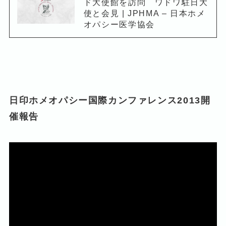
ド大使館を訪問 ワドワ駐日大
使と会見 | JPHMA – 日本ホメ
オパシー医学協会
日印ホメオパシー国際カンファレンス2013開
催報告