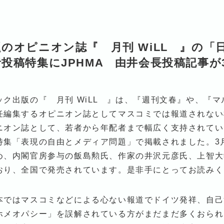
題のオピニオン誌『 月刊 WiLL 』の
投稿特集にJPHMA 由井会長投稿記事が
ック出版の『 月刊 WiLL 』は、『週刊文春』や、『
任編集するオピニオン誌としてマスコミでは報道されない
ニオン誌として、若者から年配者まで幅広く支持されてい
特集「表現の自由とメディア問題」で掲載されました。3
め、内閣官房参与の飯島勲氏、作家の井沢元彦氏、上智大
おり、全国で発売されています。是非手にとってお読みく
本ではマスコミなどによる心ない報道でドイツ発祥、自己
ホメオパシー」を誤解されている方がまだまだ多くおられ