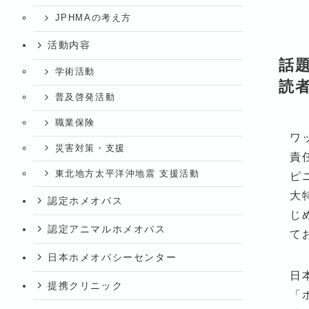
JPHMAの考え方
活動内容
話
学術活動
読者
普及啓発活動
職業保険
ワ
災害対策・支援
責
東北地方太平洋沖地震 支援活動
ピ
大
認定ホメオパス
じ
認定アニマルホメオパス
て
日本ホメオパシーセンター
日
提携クリニック
「