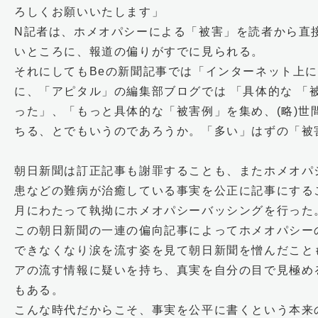
ろしくお願いいたします」
N記者は、ホメオパシーによる「被害」を読者から直
いところに、報道の偏りがすでに見られる。
それにしてもBeの新聞記事では「インターネット上
に、「アピタル」の編集部ブログでは 「具体的な 「
った」、「もっと具体的な「被害例」を集め、(略)世
ちる、とでもいうのであろうか。「多い」はずの「被
朝日新聞は訂正記事も謝罪することも、またホメオパシ
患などの難病が治癒している事実を公正に記事にする
月にわたって執拗にホメオパシーバッシングを行った
この朝日新聞の一連の偏向記事によってホメオパシー
できなくなり涙を流す姿を見て朝日新聞を憎んだこと
アの流す情報に疑いを持ち、真実を自分の目で見極め
もある。
こんな時代だからこそ、事実を公平に書くという本来