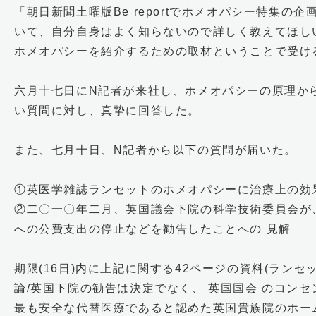
「朝日新聞土曜版Be reportでホメオパシー特集
いて、自分自身はよく知らないので詳しく教えてほし
ホメオパシーを紹介するための取材ということで受け
六月十七日にN記者が来社し、ホメオパシーの原理か
い質問に対し、真摯に回答した。
また、七月十日、N記者から以下の質問が届いた。
①英医学雑誌ランセットのホメオパシーに治療上の効
②二〇一〇年二月、英国議会下院の科学技術委員会が
への公費支出の停止などを勧告したことへの 見解
期限(16日)内に上記に関する42ページの資料(ラン
論/英国下院の勧告は決定でなく、 英国国会 のコン
最も安全な代替医療であると認めた英国貴族院のホーム