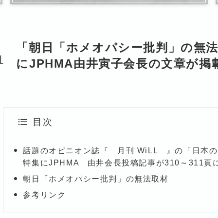
「朝日「ホメオパシー批判」の無法取
5
1
にJPHMA由井寅子会長の文章が掲
目次
話題のオピニオン誌『 月刊 WiLL 』の「日本
特集にJPHMA 由井会長投稿記事が310～311
朝日「ホメオパシー批判」の無法取材
参考リンク