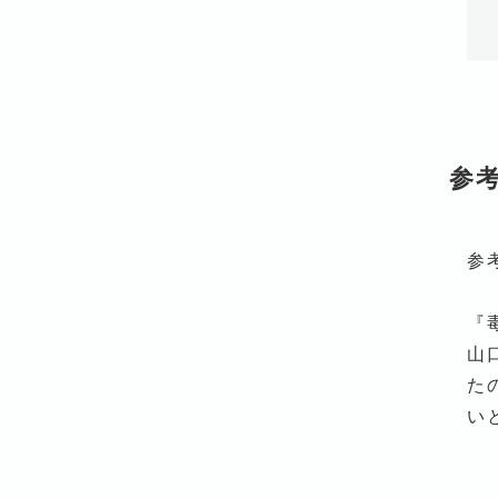
参
参
『
山
た
い