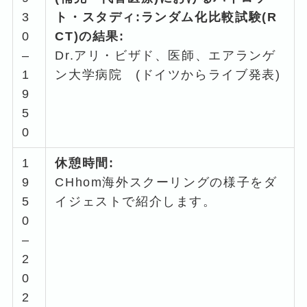
3
ト・スタディ:ランダム化比較試験(R
0
CT)の結果:
–
Dr.アリ・ビザド、医師、エアランゲ
1
ン大学病院 (ドイツからライブ発表)
9
5
0
1
休憩時間:
9
CHhom海外スクーリングの様子をダ
5
イジェストで紹介します。
0
–
2
0
2