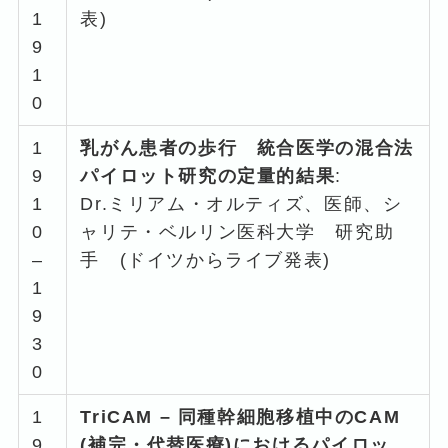
1
表)
9
1
0
1
乳がん患者の歩行 統合医学の混合法
9
パイロット研究の定量的結果
:
1
Dr.ミリアム・オルティズ、医師、シ
0
ャリテ・ベルリン医科大学 研究助
–
手 (ドイツからライブ発表)
1
9
3
0
1
TriCAM – 同種幹細胞移植中のCAM
9
(補完・代替医療)におけるパイロッ