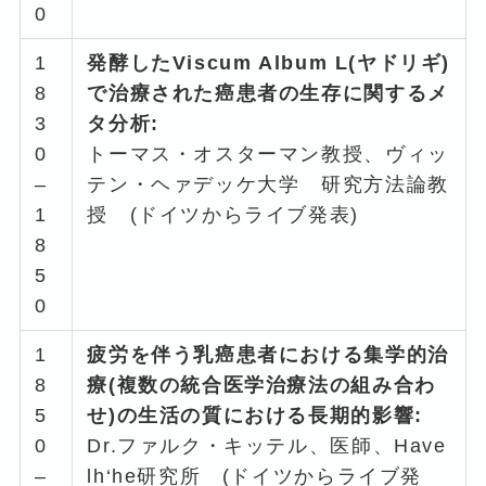
0
1
発酵したViscum Album L(ヤドリギ)
8
で治療された癌患者の生存に関するメ
3
タ分析:
0
トーマス・オスターマン教授、ヴィッ
–
テン・ヘァデッケ大学 研究方法論教
1
授 (ドイツからライブ発表)
8
5
0
1
疲労を伴う乳癌患者における集学的治
8
療(複数の統合医学治療法の組み合わ
5
せ)の生活の質における長期的影響:
0
Dr.ファルク・キッテル、医師、Have
–
lh‘he研究所 (ドイツからライブ発