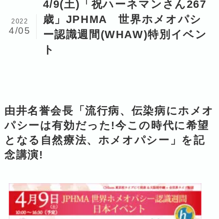
4/9(土)「祝ハーネマンさん267
歳」JPHMA 世界ホメオパシ
2022
4/05
ー認識週間(WHAW)特別イベン
ト
由井名誉会長「流行病、伝染病にホメオ
パシーは有効だった!今この時代に希望
となる自然療法、ホメオパシー」を記
念講演!