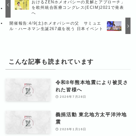
おけるZENホメオパシーの見解とアプローチ」
を欧州統合医療コングレス(ECIM)2021で発表
へ
開催報告:4/9(土)ホメオパシーの父 サミュエ
ル・ハーネマン生誕267歳を祝う 日本イベント
こんな記事も読まれています
令和8年熊本地震により被災さ
れた皆様へ
2026年7月28日
義捐活動 東北地方太平洋沖地
震
2026年1月16日