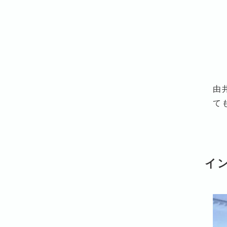
由
て
イ