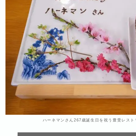
ハーネマンさん267歳誕生日を祝う豊受レス