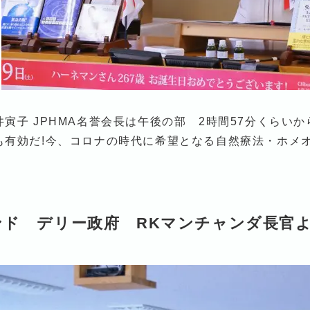
井寅子 JPHMA名誉会長は午後の部 2時間57分くら
も有効だ!今、コロナの時代に希望となる自然療法・ホメ
ンド デリー政府 RKマンチャンダ長官