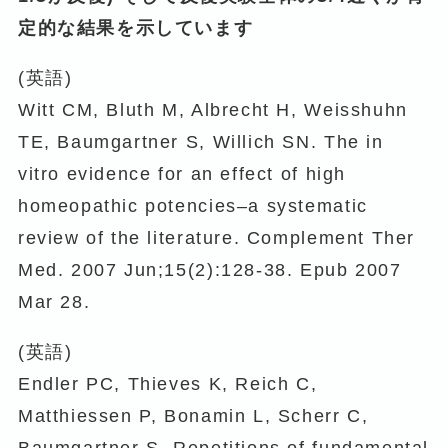
定的な結果を示しています
(英語)
Witt CM, Bluth M, Albrecht H, Weisshuhn
TE, Baumgartner S, Willich SN. The in
vitro evidence for an effect of high
homeopathic potencies–a systematic
review of the literature. Complement Ther
Med. 2007 Jun;15(2):128-38. Epub 2007
Mar 28.
(英語)
Endler PC, Thieves K, Reich C,
Matthiessen P, Bonamin L, Scherr C,