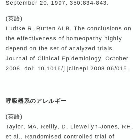
September 20, 1997, 350:834-843.
(英語)
Ludtke R, Rutten ALB. The conclusions on
the effectiveness of homeopathy highly
depend on the set of analyzed trials.
Journal of Clinical Epidemiology. October
2008. doi: 10.1016/j.jclinepi.2008.06/015.
呼吸器系のアレルギー
(英語)
Taylor, MA, Reilly, D, Llewellyn-Jones, RH,
et al., Randomised controlled trial of