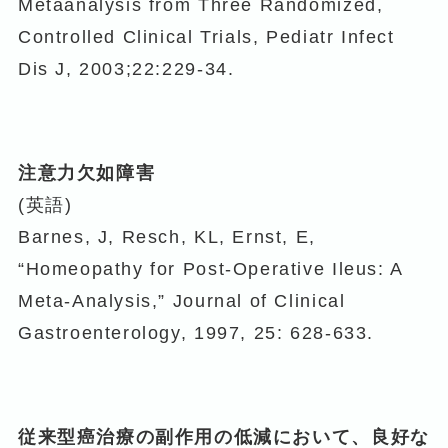
Metaanalysis from Three Randomized,
Controlled Clinical Trials, Pediatr Infect
Dis J, 2003;22:229-34.
注意力欠如障害
(英語)
Barnes, J, Resch, KL, Ernst, E,
“Homeopathy for Post-Operative Ileus: A
Meta-Analysis,” Journal of Clinical
Gastroenterology, 1997, 25: 628-633.
従来型癌治療の副作用の低減において、良好な